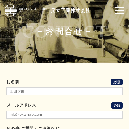
現場を支える、暮らしに資す
足立工業株式会社
る。
－
お問合せ
－
お名前
必須
メールアドレス
必須
その他(ご質問・ご連絡など)