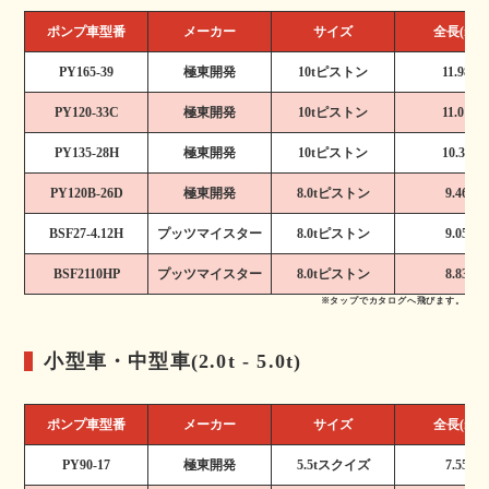
ポンプ車型番
メーカー
サイズ
全長(m)
PY165-39
極東開発
10tピストン
11.98
PY120-33C
極東開発
10tピストン
11.01
PY135-28H
極東開発
10tピストン
10.35
PY120B-26D
極東開発
8.0tピストン
9.46
BSF27-4.12H
プッツマイスター
8.0tピストン
9.05
BSF2110HP
プッツマイスター
8.0tピストン
8.83
※タップでカタログへ飛びます。
小型車・中型車(2.0t - 5.0t)
ポンプ車型番
メーカー
サイズ
全長(m)
PY90-17
極東開発
5.5tスクイズ
7.55