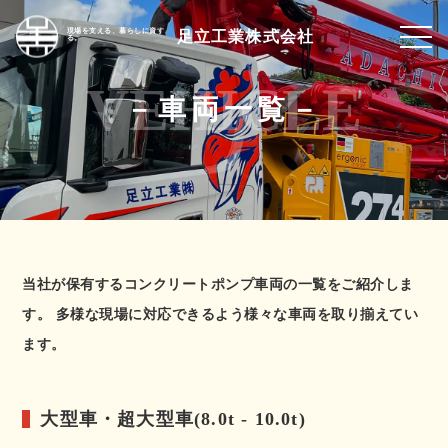
現場を支える、暮らしに資す
足立工業株式会社
る。
－
車両一覧
－
当社が保有するコンクリートポンプ車両の一覧をご紹介しま
す。
多様な現場に対応できるよう様々な車両を取り揃えてい
ます。
大型車・超大型車(8.0t - 10.0t)